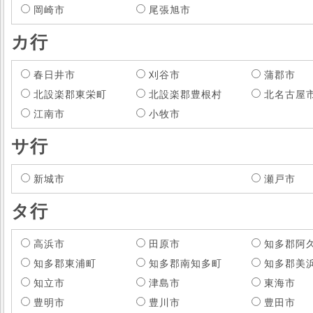
岡崎市
尾張旭市
カ行
春日井市
刈谷市
蒲郡市
北設楽郡東栄町
北設楽郡豊根村
北名古屋
江南市
小牧市
サ行
新城市
瀬戸市
タ行
高浜市
田原市
知多郡阿
知多郡東浦町
知多郡南知多町
知多郡美
知立市
津島市
東海市
豊明市
豊川市
豊田市