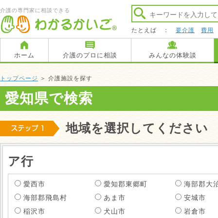
介護の専門家に相談できる
たとえば ：
要介護
費用
ホーム
介護のプロに相談
みんなの体験談
トップページ
＞ 介護施設を探す
愛知県で検索
地域を選択してください
ア行
愛西市
愛知郡東郷町
海部郡大
海部郡飛島村
あま市
安城市
稲沢市
犬山市
岩倉市