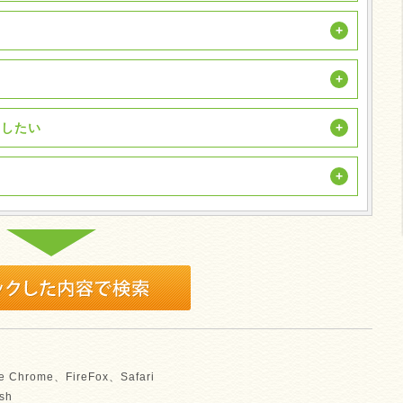
い
用したい
 Chrome、FireFox、Safari
sh