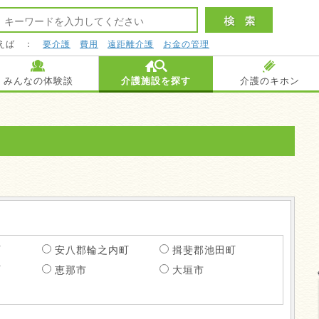
えば ：
要介護
費用
遠距離介護
お金の管理
みんなの体験談
介護施設を探す
介護のキホン
町
安八郡輪之内町
揖斐郡池田町
町
恵那市
大垣市