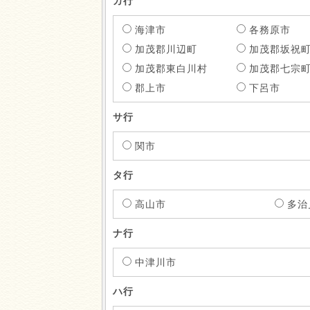
カ行
海津市
各務原市
加茂郡川辺町
加茂郡坂祝
加茂郡東白川村
加茂郡七宗
郡上市
下呂市
サ行
関市
タ行
高山市
多治
ナ行
中津川市
ハ行