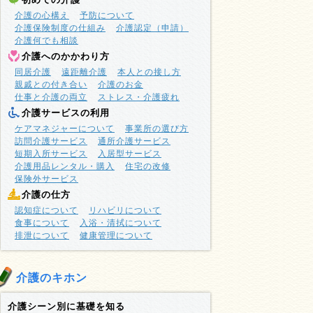
介護の心構え
予防について
介護保険制度の仕組み
介護認定（申請）
介護何でも相談
介護へのかかわり方
同居介護
遠距離介護
本人との接し方
親戚との付き合い
介護のお金
仕事と介護の両立
ストレス・介護疲れ
介護サービスの利用
ケアマネジャーについて
事業所の選び方
訪問介護サービス
通所介護サービス
短期入所サービス
入居型サービス
介護用品レンタル・購入
住宅の改修
保険外サービス
介護の仕方
認知症について
リハビリについて
食事について
入浴・清拭について
排泄について
健康管理について
介護のキホン
介護シーン別に基礎を知る