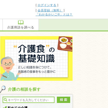
[
ログインする
]
[
会員登録（無料）
]
「わかるかいご®」とは？
介護用語を調べる
介護の相談を探す
初めての介護