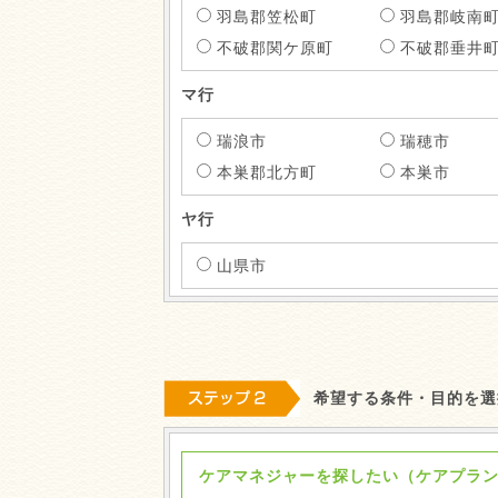
羽島郡笠松町
羽島郡岐南
不破郡関ケ原町
不破郡垂井
マ行
瑞浪市
瑞穂市
本巣郡北方町
本巣市
ヤ行
山県市
希望する条件・目的を選
ケアマネジャーを探したい（ケアプラ