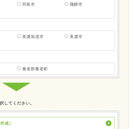
町
羽島市
飛騨市
町
美濃加茂市
美濃市
養老郡養老町
択してください。
ン作成）