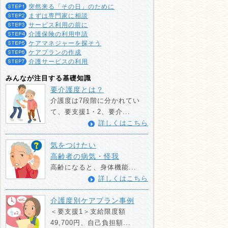
突然来る「その日」のために
まずは専門家に相談
サービス利用の前に
介護保険の利用申請
ケアマネジャーを探そう
ケアプランの作成
介護サービスの利用
みんなが注目する基礎知識
要介護度とは？
介護度は7段階に分かれてい
て、要支援1・2、要介...
詳しくはこちら
気をつけたい
高齢者の病気・怪我
高齢になると、身体機能...
詳しくはこちら
介護度別ケアプラン事例
＜要支援1＞支給限度額
49,700円、自己負担額...