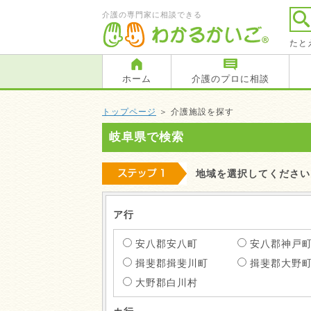
介護の専門家に相談できる
たと
ホーム
介護のプロに相談
トップページ
＞ 介護施設を探す
岐阜県で検索
地域を選択してください
ア行
安八郡安八町
安八郡神戸
揖斐郡揖斐川町
揖斐郡大野
大野郡白川村