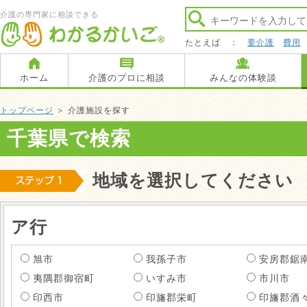
介護の専門家に相談できる
たとえば ：
要介護
費用
ホーム
介護のプロに相談
みんなの体験談
トップページ
＞ 介護施設を探す
千葉県で検索
地域を選択してください
ア行
旭市
我孫子市
安房郡鋸
夷隅郡御宿町
いすみ市
市川市
印西市
印旛郡栄町
印旛郡酒