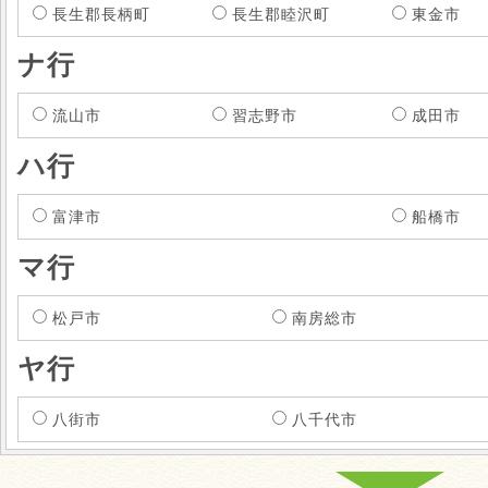
長生郡長柄町
長生郡睦沢町
東金市
ナ行
流山市
習志野市
成田市
ハ行
富津市
船橋市
マ行
松戸市
南房総市
ヤ行
八街市
八千代市