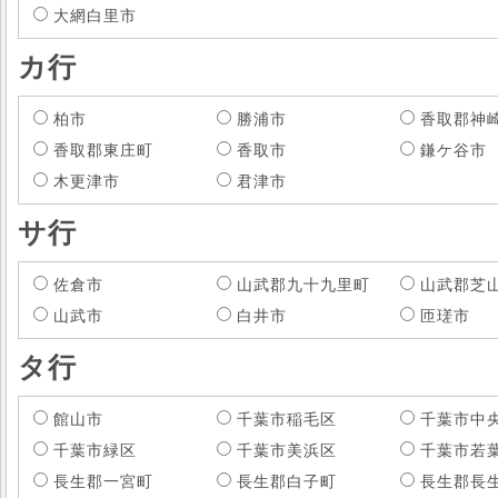
大網白里市
カ行
柏市
勝浦市
香取郡神
香取郡東庄町
香取市
鎌ケ谷市
木更津市
君津市
サ行
佐倉市
山武郡九十九里町
山武郡芝
山武市
白井市
匝瑳市
タ行
館山市
千葉市稲毛区
千葉市中
千葉市緑区
千葉市美浜区
千葉市若
長生郡一宮町
長生郡白子町
長生郡長