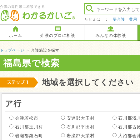
介護の専門家に相談できる
たとえば ：
要介護
費用
ホーム
介護のプロに相談
みんなの体験談
トップページ
＞ 介護施設を探す
福島県で検索
地域を選択してください
ア行
会津若松市
安達郡大玉村
石川郡浅
石川郡玉川村
石川郡平田村
石川郡古
岩瀬郡鏡石町
岩瀬郡天栄村
大沼郡会