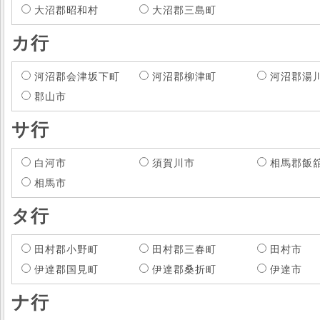
大沼郡昭和村
大沼郡三島町
カ行
河沼郡会津坂下町
河沼郡柳津町
河沼郡湯
郡山市
サ行
白河市
須賀川市
相馬郡飯
相馬市
タ行
田村郡小野町
田村郡三春町
田村市
伊達郡国見町
伊達郡桑折町
伊達市
ナ行