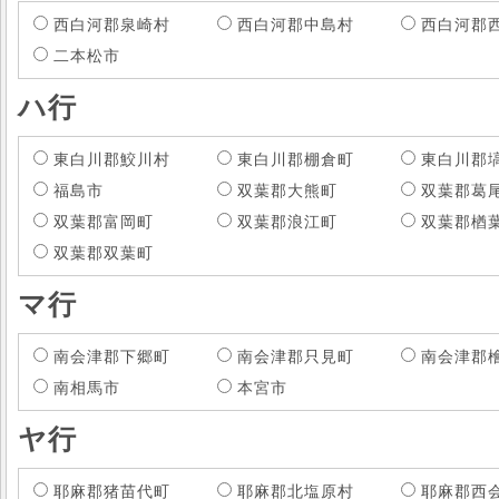
西白河郡泉崎村
西白河郡中島村
西白河郡
二本松市
ハ行
東白川郡鮫川村
東白川郡棚倉町
東白川郡
福島市
双葉郡大熊町
双葉郡葛
双葉郡富岡町
双葉郡浪江町
双葉郡楢
双葉郡双葉町
マ行
南会津郡下郷町
南会津郡只見町
南会津郡
南相馬市
本宮市
ヤ行
耶麻郡猪苗代町
耶麻郡北塩原村
耶麻郡西