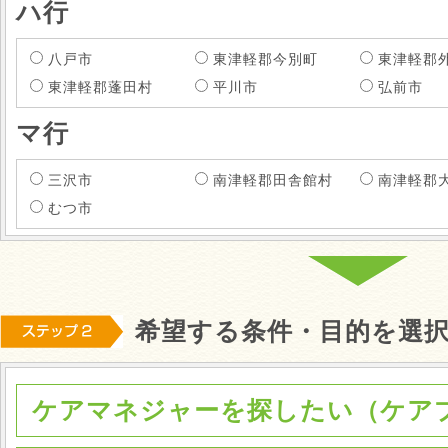
ハ行
八戸市
東津軽郡今別町
東津軽郡
東津軽郡蓬田村
平川市
弘前市
マ行
三沢市
南津軽郡田舎館村
南津軽郡
むつ市
希望する条件・目的を選
ケアマネジャーを探したい（ケア