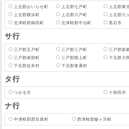
上北郡おいらせ町
上北郡七戸町
上北郡東
上北郡横浜町
上北郡六戸町
上北郡六
北津軽郡鶴田町
北津軽郡中泊町
黒石市
サ行
三戸郡五戸町
三戸郡三戸町
三戸郡新
三戸郡南部町
三戸郡階上町
下北郡大
下北郡佐井村
下北郡東通村
タ行
つがる市
十和田市
ナ行
中津軽郡西目屋村
西津軽郡鰺ヶ沢町