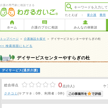
介護の専門家に相談できる
たとえば ：
要介護
費用
ホーム
介護のプロに相談
みんなの体験談
トップページ
＞
介護施設を探す
＞ デイサービスセンターやすらぎの杜
<< 検索画面にもどる
デイサービスセンターやすらぎの杜
デイサービス(通所介護)
0
総合得点
ケ
点(0人)
クチコミ
(ケアマネ：0件、利用者：0件)