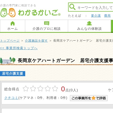
介護の専門家に相談できる
たとえば ：
要介護
費用
ホーム
介護のプロに相談
みんなの体験談
トップページ
＞
介護施設を探す
＞ 長岡京ケアハートガーデン 居宅介護支
<< 事業所検索トップへ
長岡京ケアハートガーデン 居宅介護支援
居宅介護支援
0
総合得点
ケ
点(0人)
クチコミ
(ケアマネ：0件、利用者：0件)