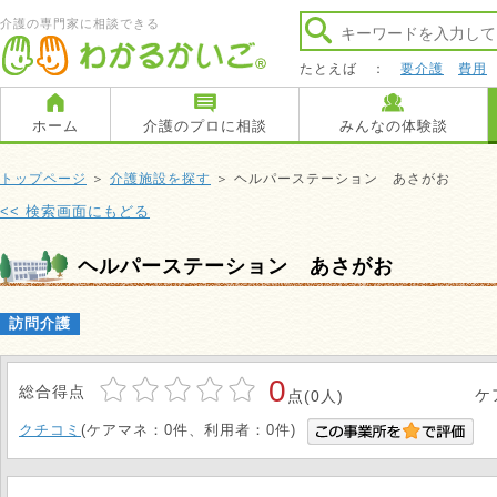
介護の専門家に相談できる
たとえば ：
要介護
費用
ホーム
介護のプロに相談
みんなの体験談
トップページ
＞
介護施設を探す
＞ ヘルパーステーション あさがお
<< 検索画面にもどる
ヘルパーステーション あさがお
訪問介護
0
総合得点
ケ
点(0人)
クチコミ
(ケアマネ：0件、利用者：0件)