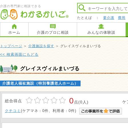
介護の専門家に相談できる
たとえば ：
要介護
費用
ホーム
介護のプロに相談
みんなの体験談
トップページ
＞
介護施設を探す
＞ グレイスヴィルまいづる
<< 検索画面にもどる
グレイスヴィルまいづる
介護老人福祉施設（特別養護老人ホーム）
0
総合得点
ケ
点(0人)
クチコミ
(ケアマネ：0件、利用者：0件)