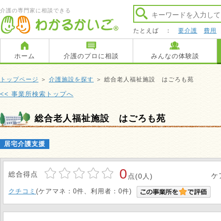
介護の専門家に相談できる
たとえば ：
要介護
費用
ホーム
介護のプロに相談
みんなの体験談
トップページ
＞
介護施設を探す
＞ 総合老人福祉施設 はごろも苑
<< 事業所検索トップへ
総合老人福祉施設 はごろも苑
居宅介護支援
0
総合得点
ケ
点(0人)
クチコミ
(ケアマネ：0件、利用者：0件)