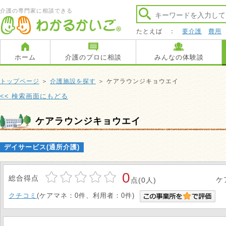
介護の専門家に相談できる
たとえば ：
要介護
費用
ホーム
介護のプロに相談
みんなの体験談
トップページ
＞
介護施設を探す
＞ ケアラウンジキョウエイ
<< 検索画面にもどる
ケアラウンジキョウエイ
デイサービス(通所介護)
0
総合得点
ケ
点(0人)
クチコミ
(ケアマネ：0件、利用者：0件)