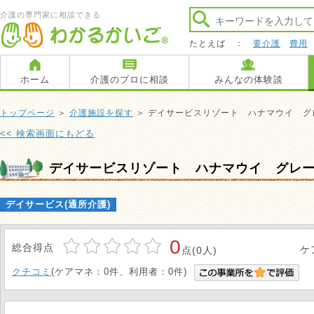
介護の専門家に相談できる
たとえば ：
要介護
費用
ホーム
介護のプロに相談
みんなの体験談
トップページ
＞
介護施設を探す
＞ デイサービスリゾート ハナマウイ グ
<< 検索画面にもどる
デイサービスリゾート ハナマウイ グレ
デイサービス(通所介護)
0
総合得点
ケ
点(0人)
クチコミ
(ケアマネ：0件、利用者：0件)