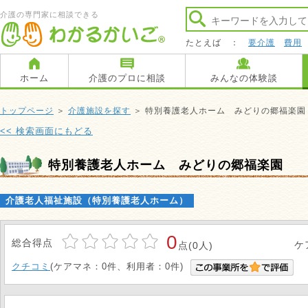
介護の専門家に相談できる
たとえば ：
要介護
費用
ホーム
介護のプロに相談
みんなの体験談
トップページ
＞
介護施設を探す
＞ 特別養護老人ホーム みどりの郷福楽園
<< 検索画面にもどる
特別養護老人ホーム みどりの郷福楽園
介護老人福祉施設（特別養護老人ホーム）
0
総合得点
ケ
点(0人)
クチコミ
(ケアマネ：0件、利用者：0件)