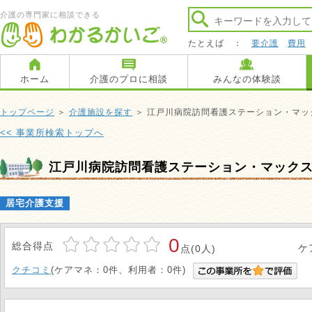
介護の専門家に相談できる
たとえば ：
要介護
費用
ホーム
介護のプロに相談
みんなの体験談
トップページ
＞
介護施設を探す
＞ 江戸川病院訪問看護ステーション・マッ
<< 事業所検索トップへ
江戸川病院訪問看護ステーション・マック
居宅介護支援
0
総合得点
ケ
点(0人)
クチコミ
(ケアマネ：0件、利用者：0件)