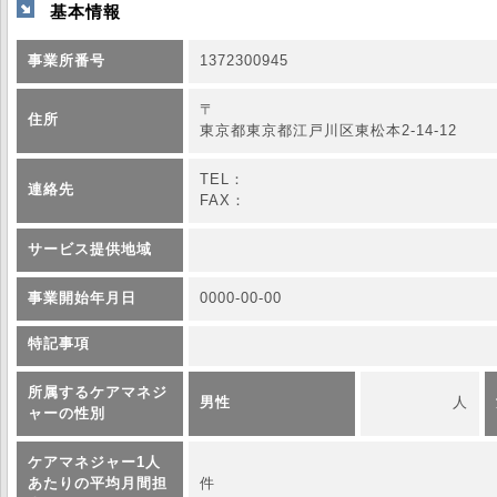
基本情報
事業所番号
1372300945
〒
住所
東京都東京都江戸川区東松本2-14-12
TEL：
連絡先
FAX：
サービス提供地域
事業開始年月日
0000-00-00
特記事項
所属するケアマネジ
男性
人
ャーの性別
ケアマネジャー1人
あたりの平均月間担
件