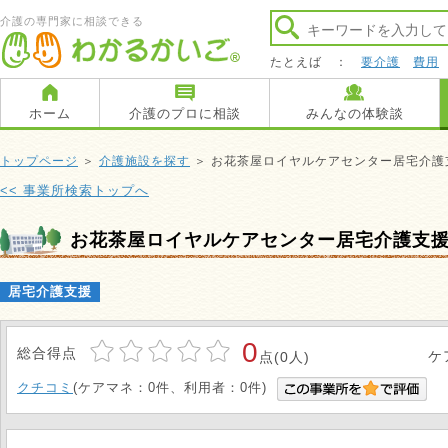
介護の専門家に相談できる
たとえば ：
要介護
費用
ホーム
介護のプロに相談
みんなの体験談
トップページ
＞
介護施設を探す
＞ お花茶屋ロイヤルケアセンター居宅介護
<< 事業所検索トップへ
お花茶屋ロイヤルケアセンター居宅介護支
居宅介護支援
0
総合得点
ケ
点(0人)
クチコミ
(ケアマネ：0件、利用者：0件)