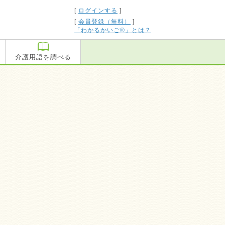
[
ログインする
]
[
会員登録（無料）
]
「わかるかいご®」とは？
介護用語を調べる