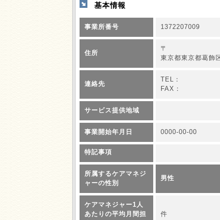
基本情報
事業所番号
1372207009
〒
住所
東京都東京都葛飾区宝
TEL：
連絡先
FAX：
サービス提供地域
事業開始年月日
0000-00-00
特記事項
所属するケアマネジ
男性
ャーの性別
ケアマネジャー1人
あたりの平均月間担
件