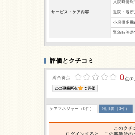
入院時情報
サービス・ケア内容
退院・退所
小規模多機
緊急時等居
評価とクチコミ
0
総合得点
点(0
ケアマネジャー（0件）
利用者（0件）
このクチ
ログインすると、この事業所の