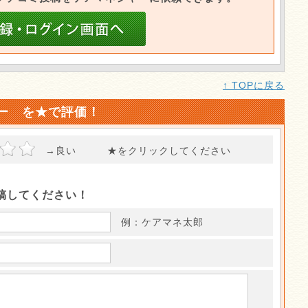
↑ TOPに戻る
ー を★で評価！
→良い ★をクリックしてください
稿してください！
例：ケアマネ太郎