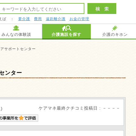
えば ：
要介護
費用
遠距離介護
お金の管理
みんなの体験談
介護施設を探す
介護のキホン
ケアサポートセンター
センター
ケアマネ最終クチコミ投稿日 : －－－－
)