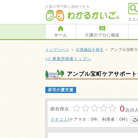
介護の専門家に相談できる
たと
ホーム
介護のプロに相談
トップページ
＞
介護施設を探す
＞ アンブル宝町
<< 事業所検索トップへ
アンブル宝町ケアサポート
居宅介護支援
0
総合得点
点(0人
クチコミ
(ケアマネ：0件、利用者：0件)