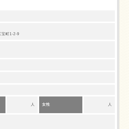
町1-2-9
人
女性
人