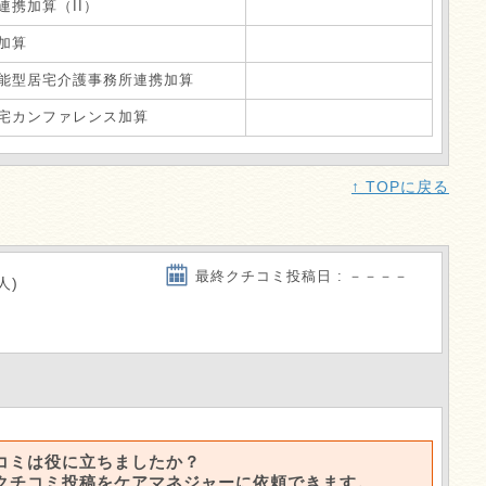
連携加算（II）
加算
能型居宅介護事務所連携加算
宅カンファレンス加算
↑ TOPに戻る
最終クチコミ投稿日 : －－－－
人)
コミは役に立ちましたか？
クチコミ投稿をケアマネジャーに依頼できます。