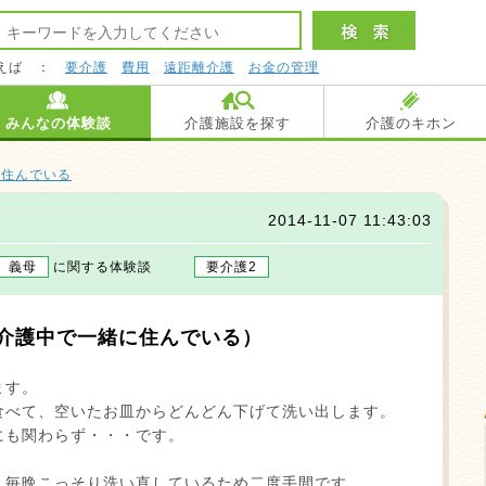
えば ：
要介護
費用
遠距離介護
お金の管理
みんなの体験談
介護施設を探す
介護のキホン
に住んでいる
2014-11-07 11:43:03
義母
に関する体験談
要介護2
介護中で一緒に住んでいる）
ます。
食べて、空いたお皿からどんどん下げて洗い出します。
にも関わらず・・・です。
。
、毎晩こっそり洗い直しているため二度手間です。